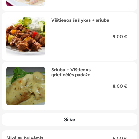
Vištienos šašlykas + sriuba
9.00 €
Sriuba + Vištienos
grietinėlės padaže
8.00 €
Silkė
Silkė su bulvėmis
6.00 €