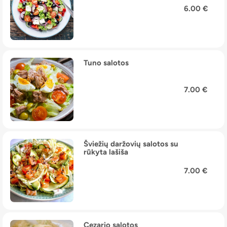
6.00 €
Tuno salotos
7.00 €
Šviežių daržovių salotos su
rūkyta lašiša
7.00 €
Cezario salotos